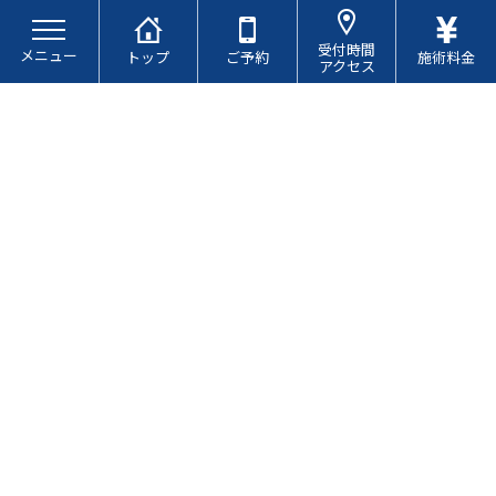
コ
ナ
ン
ビ
受付時間
メニュー
テ
ゲ
トップ
ご予約
施術料金
アクセス
ン
ー
ツ
シ
へ
ョ
ス
ン
キ
に
お知らせ
ッ
移
プ
動
頭部の浮腫みとは？
最
2025.12.19
2025.12.19
終