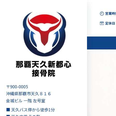
コ
ナ
ン
ビ
営業時
テ
ゲ
ン
ー
定休日
ツ
シ
へ
ョ
ス
ン
キ
に
ッ
移
プ
動
〒900-0005
沖縄県那覇市天久８１６
金城ビル 一階 左号室
■ 天久バス停から徒歩1分