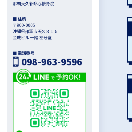
那覇天久新都心接骨院
■ 住所
〒900-0005
沖縄県那覇市天久８１６
金城ビル 一階 左号室
■ 電話番号
098-963-9596