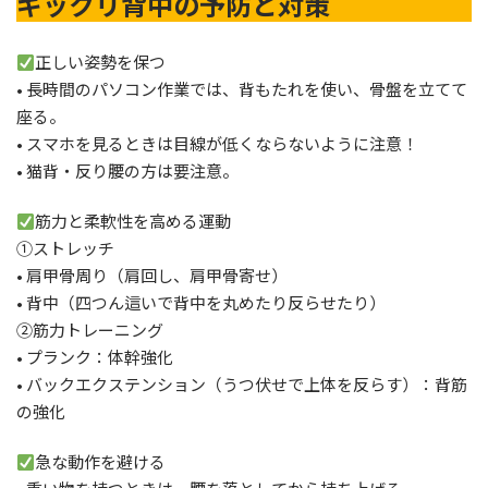
ギックリ背中の予防と対策
正しい姿勢を保つ
• 長時間のパソコン作業では、背もたれを使い、骨盤を立てて
座る。
• スマホを見るときは目線が低くならないように注意！
• 猫背・反り腰の方は要注意。
筋力と柔軟性を高める運動
①ストレッチ
• 肩甲骨周り（肩回し、肩甲骨寄せ）
• 背中（四つん這いで背中を丸めたり反らせたり）
②筋力トレーニング
• プランク：体幹強化
• バックエクステンション（うつ伏せで上体を反らす）：背筋
の強化
急な動作を避ける