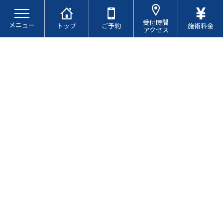
コ
ナ
ン
ビ
受付時間
メニュー
テ
ゲ
トップ
ご予約
施術料金
アクセス
ン
ー
ツ
シ
へ
ョ
ス
ン
キ
に
お知らせ
ッ
移
プ
動
ギックリ背中について
最
2025.06.13
2025.11.11
終