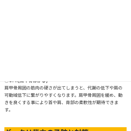
• 精神的なストレスは自律神経に影響を与え、筋肉の緊張
が高まり筋肉の硬さが出やすくなります。
当院での治療方法
①
全身骨格矯正
ギックリ背中は筋肉の硬さや姿勢の悪さから症状が見られや
すいです。全身骨格矯正は根本的な骨盤や背骨の位置を正し
く戻す事により、筋肉の硬さや姿勢バランスが期待できます。
②
OFR(肩甲骨はがし)
肩甲骨周囲の筋肉の硬さが出てしまうと、代謝の低下や肩の
可動域低下に繋がりやすくなります。肩甲骨周囲を緩め、動
きを良くする事により首や肩、背部の柔軟性が期待できま
す。