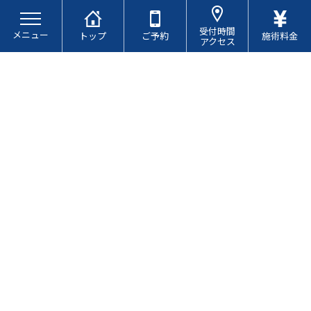
コ
ナ
ン
ビ
受付時間
メニュー
テ
ゲ
トップ
ご予約
施術料金
アクセス
ン
ー
ツ
シ
へ
ョ
ス
ン
キ
に
お知らせ
ッ
移
プ
動
足底筋膜炎とは？
最
2025.06.10
2025.07.03
終