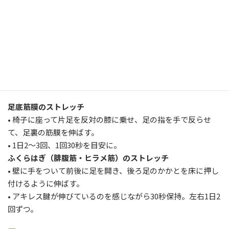
また、下半身の浮腫みが気になる方にも効果的で
CBDクリー
ム
を使用し血流促進も期待できます。
足底筋膜炎の予防と対策
ストレッチの習慣化
足底筋膜のストレッチ
• 椅子に座って片足を反対の膝に乗せ、足の指を手で反らせ
て、足裏の筋膜を伸ばす。
• 1日2〜3回、1回30秒を目安に。
ふくらはぎ（腓腹筋・ヒラメ筋）のストレッチ
• 壁に手をついて前後に足を開き、後ろ足のかかとを床に押し
付けるように伸ばす。
• アキレス腱が伸びているのを感じながら30秒保持。左右1日2
回ずつ。