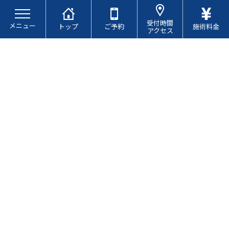
コ
ナ
ン
ビ
受付時間
メニュー
テ
ゲ
トップ
ご予約
施術料金
アクセス
ン
ー
ツ
シ
へ
ョ
ス
ン
キ
に
ブログ
ッ
移
プ
動
自律神経と鍼の関係性
最
2026.07.07
2026.07.07
終