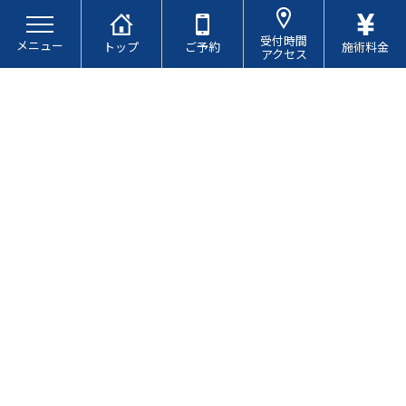
コ
ナ
ン
ビ
受付時間
メニュー
テ
ゲ
トップ
ご予約
施術料金
アクセス
ン
ー
ツ
シ
へ
ョ
ス
ン
キ
に
ブログ
ッ
移
プ
動
巻き肩になる人とは？
最
2026.03.10
2026.03.10
終