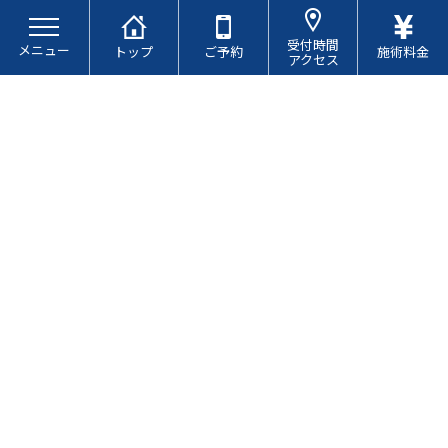
コ
ナ
ン
ビ
受付時間
メニュー
テ
ゲ
トップ
ご予約
施術料金
アクセス
ン
ー
ツ
シ
へ
ョ
ス
ン
キ
に
ブログ
ッ
移
プ
動
代謝が悪い人とは？
最
2026.02.10
2026.02.10
終